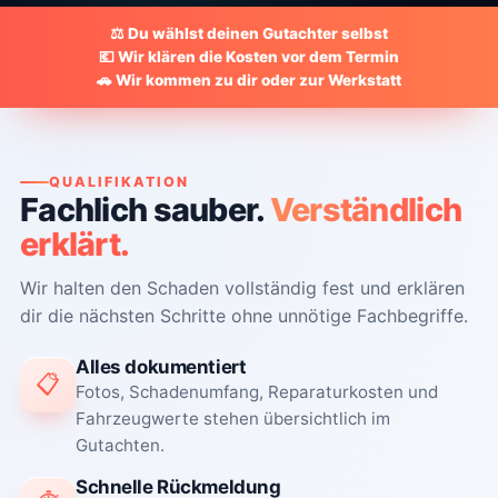
⚖️
Du wählst deinen Gutachter selbst
💶
Wir klären die Kosten vor dem Termin
🚗
Wir kommen zu dir oder zur Werkstatt
QUALIFIKATION
Fachlich sauber.
Verständlich
erklärt.
Wir halten den Schaden vollständig fest und erklären
dir die nächsten Schritte ohne unnötige Fachbegriffe.
Alles dokumentiert
📋
Fotos, Schadenumfang, Reparaturkosten und
Fahrzeugwerte stehen übersichtlich im
Gutachten.
Schnelle Rückmeldung